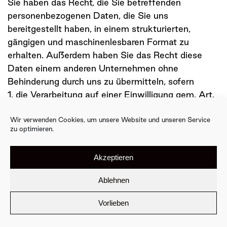
Sie haben das Recht, die Sie betreffenden
personenbezogenen Daten, die Sie uns
bereitgestellt haben, in einem strukturierten,
gängigen und maschinenlesbaren Format zu
erhalten. Außerdem haben Sie das Recht diese
Daten einem anderen Unternehmen ohne
Behinderung durch uns zu übermitteln, sofern
1. die Verarbeitung auf einer Einwilligung gem. Art.
6 (I) DSGVO oder auf einem Vertrag gem. Art.6 I
(b) DSGVO beruht und
Wir verwenden Cookies, um unsere Website und unseren Service
zu optimieren.
2. die Verarbeitung mithilfe automatisierter
Verfahren erfolgt.
Akzeptieren
In Ausübung dieses Rechts haben Sie ferner das
Ablehnen
Recht, zu erwirken, dass die Sie betreffenden
personenbezogenen Daten direkt von uns einem
Vorlieben
anderen Unternehmen übermittelt werden, soweit
dies technisch machbar ist. Freiheiten und Rechte